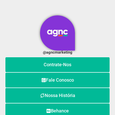
@agncmarketing
Contrate-Nos
Fale Conosco
Nossa História
Behance